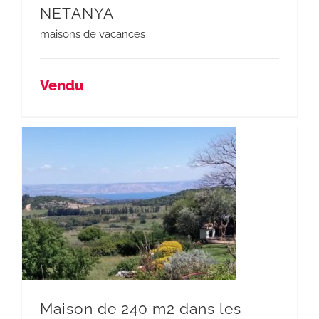
NETANYA
maisons de vacances
Vendu
Maison de 240 m2 dans les hauteurs de beth Hanania
Maison de 240 m2 dans les