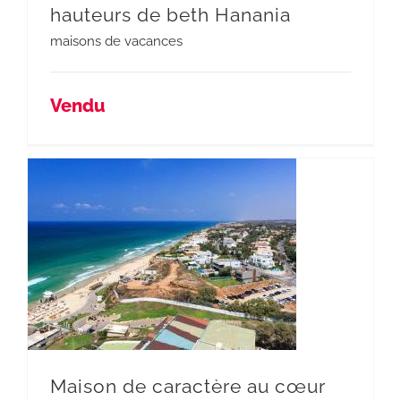
hauteurs de beth Hanania
maisons de vacances
Vendu
Maison de caractère au cœur d’hertzelya pituah
Maison de caractère au cœur