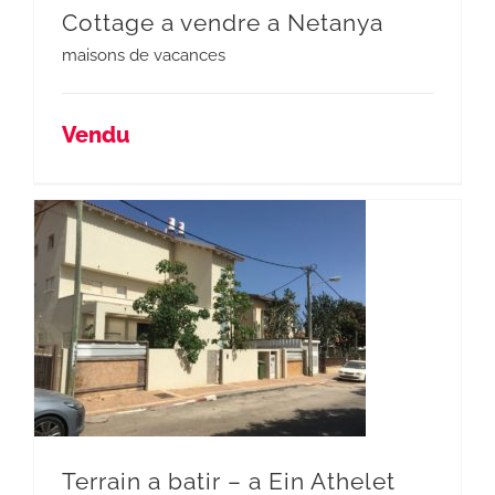
Cottage a vendre a Netanya
maisons de vacances
Vendu
Terrain a batir – a Ein Athelet NETANYA
Terrain a batir – a Ein Athelet