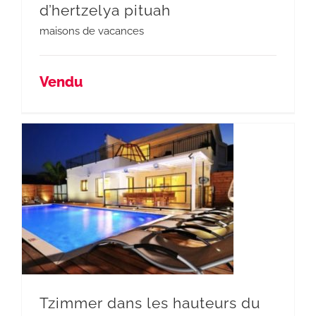
d’hertzelya pituah
maisons de vacances
Vendu
Tzimmer dans les hauteurs du lac de Tiberiade
Tzimmer dans les hauteurs du