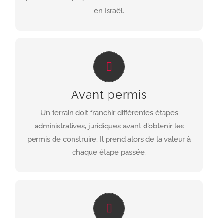
en Israël.
Le jour ou votre terrain devient constructible,
différentes options s’ouvrent à vous: Echange
Avant permis
contre des projets finis, vente du terrain avec
permis en main, construction autonome.
Un terrain doit franchir différentes étapes
administratives, juridiques avant d'obtenir les
EXPLORER
permis de construire. Il prend alors de la valeur à
chaque étape passée.
Israland s’engage a vous trouver les meilleurs