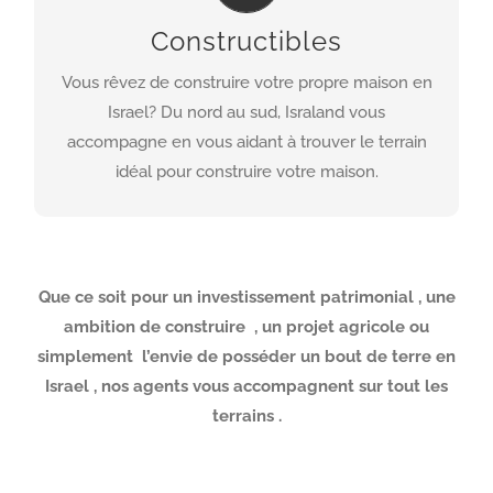
offres, vous accompagne de l’acquisition jusqu’à la
Constructibles
construction et exploitera au mieux le potentiel
de votre terrain.
Vous rêvez de construire votre propre maison en
Israel? Du nord au sud, Israland vous
CREER
accompagne en vous aidant à trouver le terrain
idéal pour construire votre maison.
Que ce soit pour un investissement patrimonial , une
ambition de construire , un projet agricole ou
simplement l’envie de posséder un bout de terre en
Israel , nos agents vous accompagnent sur tout les
terrains .