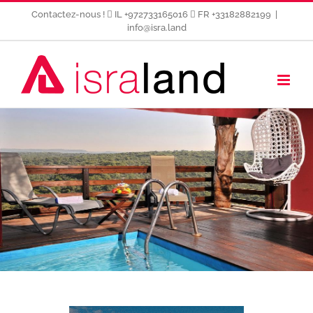
Passer
Contactez-nous !
IL +972733165016
FR +33182882199
|
au
info@isra.land
contenu