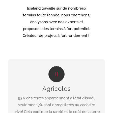
Israland travaille sur de nombreux
terrains toute l’année, nous cherchons,
analysons avec nos experts et
proposons des terrains à fort potentiel.
Créateur de projets à fort rendement !
Le travail d’Israland est de sélectionner les
terrains ayant le meilleur potentiel de
Agricoles
construction, de rendement locatif ou de projet
agricole.
93% des terres appartiennent a l’état d’Israël,
seulement 7% sont enregistrées au cadastre
DECOUVRIR
privé! Cela explique la rareté et le coût de la terre