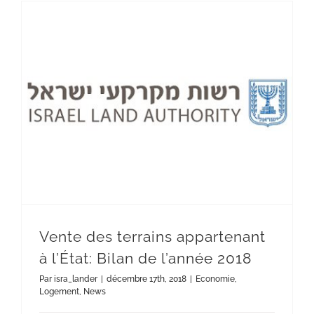
Vente des terrains appartenant à l’État: Bilan de l’année 2018
Vente des terrains appartenant
à l’État: Bilan de l’année 2018
Par
isra_lander
|
décembre 17th, 2018
|
Economie
,
Logement
,
News