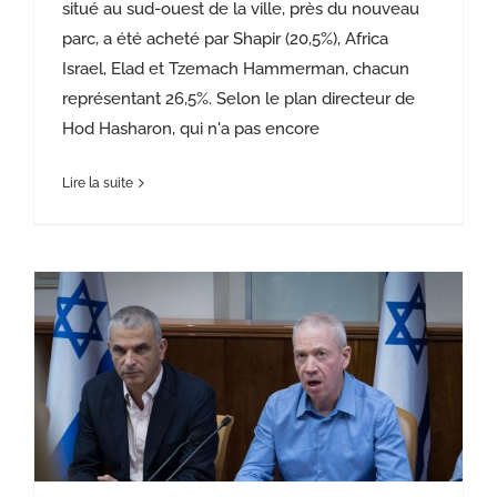
situé au sud-ouest de la ville, près du nouveau
parc, a été acheté par Shapir (20,5%), Africa
Israel, Elad et Tzemach Hammerman, chacun
représentant 26,5%. Selon le plan directeur de
Hod Hasharon, qui n'a pas encore
Lire la suite
Plan »Lagour bekavod »: 7% des terrains Minhal destinés au logement sociaux