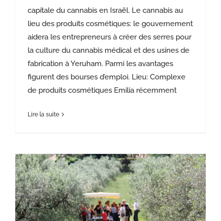
capitale du cannabis en Israël. Le cannabis au
lieu des produits cosmétiques: le gouvernement
aidera les entrepreneurs à créer des serres pour
la culture du cannabis médical et des usines de
fabrication à Yeruham. Parmi les avantages
figurent des bourses d’emploi. Lieu: Complexe
de produits cosmétiques Emilia récemment
Lire la suite
S’il n’y a pas de pluie, amenez des touristes: le moyen de subsistance alternatif des agriculteurs