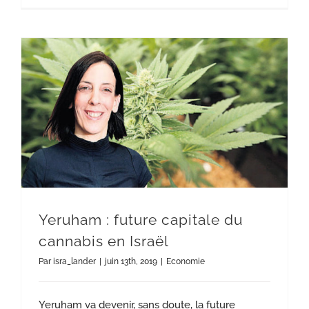
Yeruham : future capitale du cannabis en Israël
Yeruham : future capitale du
cannabis en Israël
Par
isra_lander
|
juin 13th, 2019
|
Economie
Yeruham va devenir, sans doute, la future