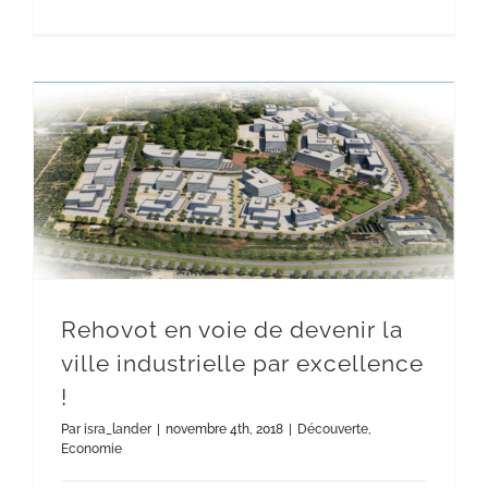
Rehovot en voie de devenir la ville industrielle par excellence !
Rehovot en voie de devenir la
ville industrielle par excellence
!
Par
isra_lander
|
novembre 4th, 2018
|
Découverte
,
Economie