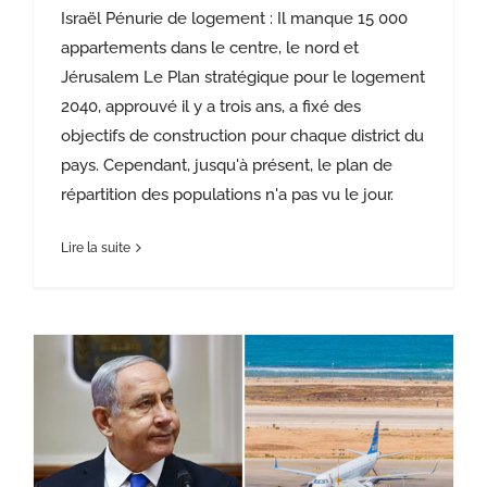
Israël Pénurie de logement : Il manque 15 000
appartements dans le centre, le nord et
Jérusalem Le Plan stratégique pour le logement
2040, approuvé il y a trois ans, a fixé des
objectifs de construction pour chaque district du
pays. Cependant, jusqu'à présent, le plan de
répartition des populations n'a pas vu le jour.
Lire la suite
Netanyahu décréte: La fermeture de Sde dov est inevitable