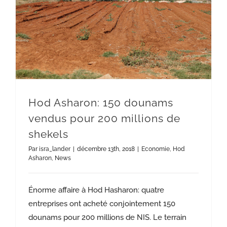
Hod Asharon: 150 dounams vendus pour 200 millions de shekels
Hod Asharon: 150 dounams
vendus pour 200 millions de
shekels
Par
isra_lander
|
décembre 13th, 2018
|
Economie
,
Hod
Asharon
,
News
Énorme affaire à Hod Hasharon: quatre
entreprises ont acheté conjointement 150
dounams pour 200 millions de NIS. Le terrain