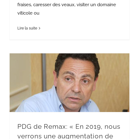
fraises, caresser des veaux, visiter un domaine
viticole ou
Lire la suite
PDG de Remax: « En 2019, nous verrons une augmentation de prix à un chiffre »
PDG de Remax: « En 2019, nous
verrons une augmentation de