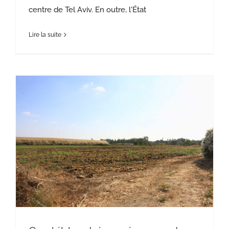
centre de Tel Aviv. En outre, l'État
Lire la suite
Ces kibboutzim qui gagnent des dizaines de millions de shekels grace a leurs terrains…