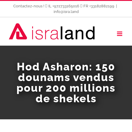
Passer
Contactez-nous !
IL +972733165016
FR +33182882199
|
au
info@isra.land
contenu
Hod Asharon: 150
dounams vendus
pour 200 millions
de shekels