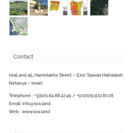
Contact
IsraLand 45, Hamelakha Street – Ezor Taassia Hah’adash
Netanya – Israel
Téléphone :
+33(0)1.84.88.47.49 / +972(0)9.972.87.28
Email:
info@isra.land
Web :
www.isra.land