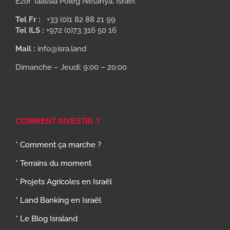
Ezor Taassia Poleg Netanya, Israel
Tel Fr :
+33 (0)1 82 88 21 99
Tel ILS :
+972 (0)73 316 50 16
Mail :
info@isra.land
Dimanche – Jeudi: 9:00 – 20:00
COMMENT INVESTIR ?
* Comment ça marche ?
* Terrains du moment
* Projets Agricoles en Israël
* Land Banking en Israël
* Le Blog Israland