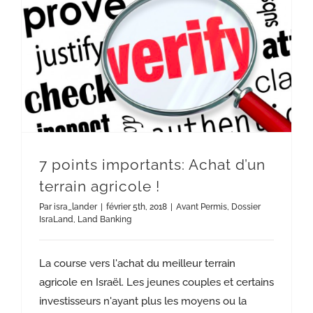
7 points importants: Achat d’un terrain agricole !
7 points importants: Achat d’un
terrain agricole !
Par
isra_lander
|
février 5th, 2018
|
Avant Permis
,
Dossier
IsraLand
,
Land Banking
La course vers l'achat du meilleur terrain
agricole en Israël. Les jeunes couples et certains
investisseurs n'ayant plus les moyens ou la