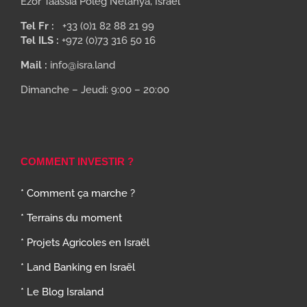
Ezor Taassia Poleg Netanya, Israel
Tel Fr :
+33 (0)1 82 88 21 99
Tel ILS :
+972 (0)73 316 50 16
Mail :
info@isra.land
Dimanche – Jeudi: 9:00 – 20:00
COMMENT INVESTIR ?
* Comment ça marche ?
* Terrains du moment
* Projets Agricoles en Israël
* Land Banking en Israël
* Le Blog Israland