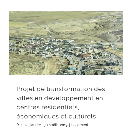
Projet de transformation des villes en développement en centres résidentiels, économiques et culturels
Projet de transformation des
villes en développement en
centres résidentiels,
économiques et culturels
Par
isra_lander
|
juin 18th, 2019
|
Logement