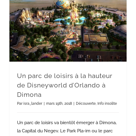
Un parc de loisirs à la hauteur de Disneyworld d’Orlando à Dimona
Un parc de loisirs à la hauteur
de Disneyworld d’Orlando à
Dimona
Par
isra_lander
|
mars 19th, 2018
|
Découverte
,
Info insolite
Un parc de loisirs va bientôt émerger à Dimona,
la Capital du Negev. Le Park Pla-im ou le parc