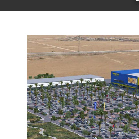
Voir
l'image
agrandie