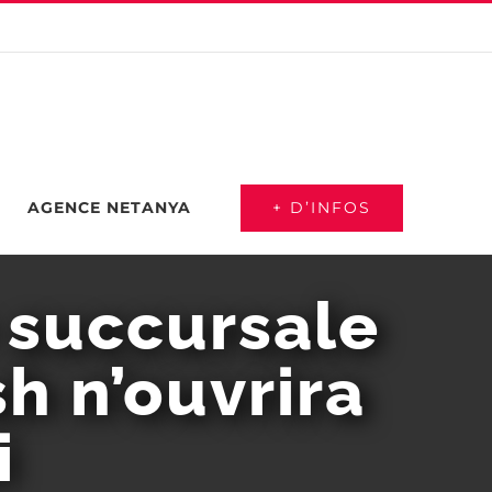
+ D’INFOS
AGENCE NETANYA
 succursale
h n’ouvrira
i