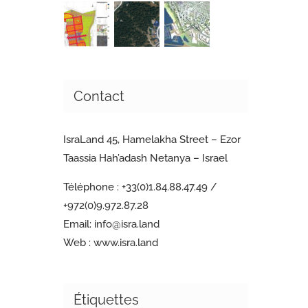
Contact
IsraLand 45, Hamelakha Street – Ezor
Taassia Hah’adash Netanya – Israel
Téléphone :
+33(0)1.84.88.47.49 /
+972(0)9.972.87.28
Email:
info@isra.land
Web :
www.isra.land
Étiquettes