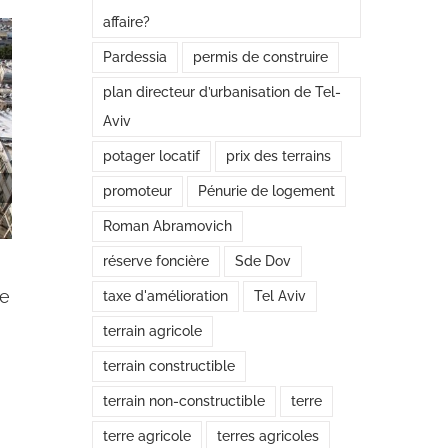
affaire?
Pardessia
permis de construire
plan directeur d’urbanisation de Tel-
Aviv
potager locatif
prix des terrains
promoteur
Pénurie de logement
Roman Abramovich
réserve foncière
Sde Dov
de
taxe d'amélioration
Tel Aviv
Un plan de construction d’un hôpital et de 12
terrain agricole
000 logements au nord de Kiryat Ata a été
approuvé
terrain constructible
novembre 10th, 2019
|
0 commentaire
terrain non-constructible
terre
terre agricole
terres agricoles