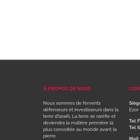
À PROPOS DE NOUS
CON
Nous sommes de fervents
Siège
défenseurs et investisseurs dans la
Ezor 
terre d’Israël. La terre se raréfie et
Tel F
deviendra la matière première la
Tel I
plus convoitée au monde avant la
pierre.
Mail 