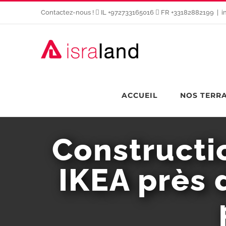
Passer
Contactez-nous !
IL +972733165016
FR +33182882199
|
i
au
contenu
ACCUEIL
NOS TERR
Constructi
IKEA près 