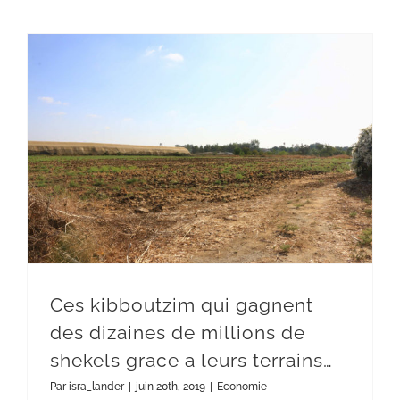
Ces kibboutzim qui gagnent des dizaines de millions de shekels grace a leurs terrains…
Ces kibboutzim qui gagnent
des dizaines de millions de
shekels grace a leurs terrains…
Par
isra_lander
|
juin 20th, 2019
|
Economie