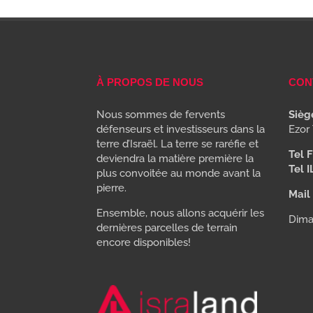
À PROPOS DE NOUS
CON
Nous sommes de fervents
Siège
défenseurs et investisseurs dans la
Ezor 
terre d’Israël. La terre se raréfie et
Tel F
deviendra la matière première la
Tel I
plus convoitée au monde avant la
pierre.
Mail 
Ensemble, nous allons acquérir les
Dima
dernières parcelles de terrain
encore disponibles!