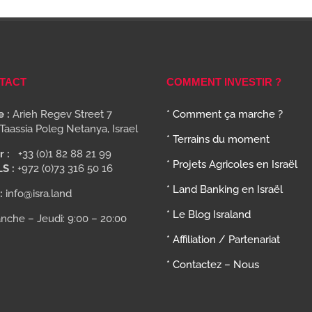
TACT
COMMENT INVESTIR ?
 :
Arieh Regev Street 7
* Comment ça marche ?
Taassia Poleg Netanya, Israel
* Terrains du moment
r :
+33 (0)1 82 88 21 99
* Projets Agricoles en Israël
LS :
+972 (0)73 316 50 16
* Land Banking en Israël
:
info@isra.land
* Le Blog Israland
nche – Jeudi: 9:00 – 20:00
* Affiliation / Partenariat
* Contactez – Nous