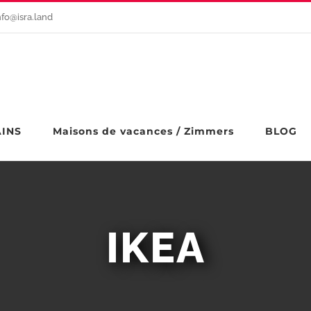
nfo@isra.land
AINS
Maisons de vacances / Zimmers
BLOG
IKEA