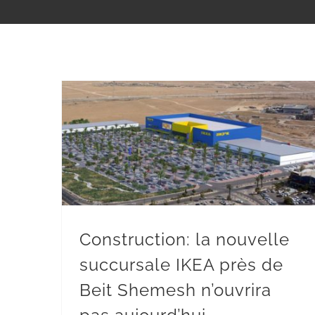
Construction: la nouvelle succursale IKEA près de Beit Shemesh n’ouvrira pas aujourd’hui
Construction: la nouvelle
succursale IKEA près de
Beit Shemesh n’ouvrira