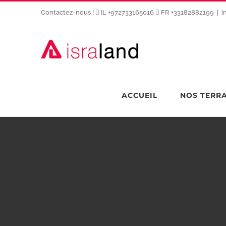
Passer
Contactez-nous !
IL +972733165016
FR +33182882199
|
i
au
contenu
ACCUEIL
NOS TERR