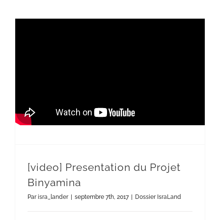
[video] Presentation du Projet Binyamina
[video] Presentation du Projet
Binyamina
Par
isra_lander
|
septembre 7th, 2017
|
Dossier IsraLand