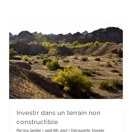
Investir dans un terrain non constructible
Investir dans un terrain non
constructible
Par
isra_lander
|
août 6th, 2017
|
Découverte
,
Dossier