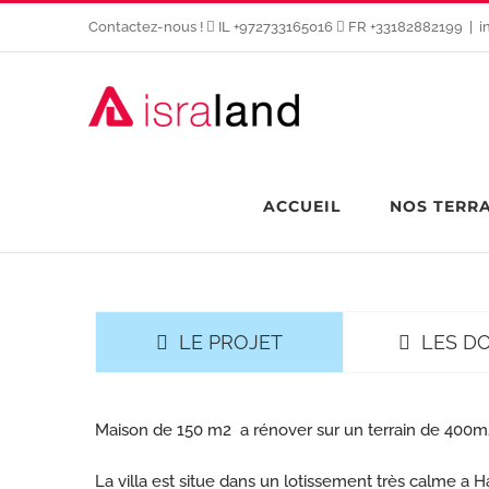
Passer
Contactez-nous !
IL +972733165016
FR +33182882199
|
i
au
contenu
ACCUEIL
NOS TERR
LE PROJET
LES D
Maison de 150 m2 a rénover sur un terrain de 400m
La villa est situe dans un lotissement très calme a H