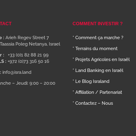
TACT
COMMENT INVESTIR ?
 :
Arieh Regev Street 7
* Comment ça marche ?
Taassia Poleg Netanya, Israel
* Terrains du moment
r :
+33 (0)1 82 88 21 99
* Projets Agricoles en Israël
LS :
+972 (0)73 316 50 16
* Land Banking en Israël
:
info@isra.land
* Le Blog Israland
nche – Jeudi: 9:00 – 20:00
* Affiliation / Partenariat
* Contactez – Nous