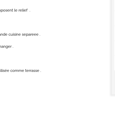
posent le relief .
ande cuisine separeee .
manger .
tilisée comme terrasse .