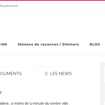
nfo@isra.land
AINS
Maisons de vacances / Zimmers
BLOG
OCUMENTS
LES NEWS
2
adera , a moins de 5 minute du centre ville .