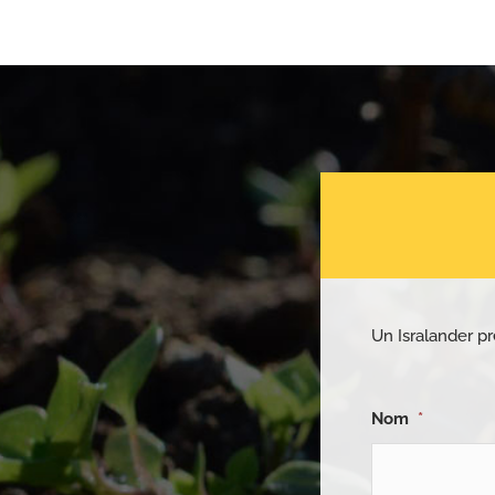
Un Isralander pr
Nom
*