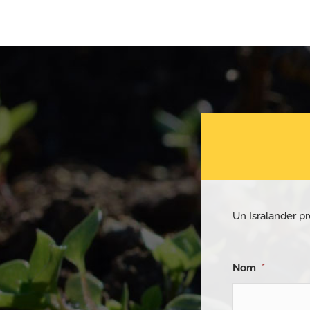
Un Isralander pr
Nom
*