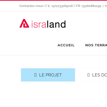
Passer
Contactez-nous !
IL +972733165016
FR +33182882199
|
i
au
contenu
ACCUEIL
NOS TERR
LE PROJET
LES D