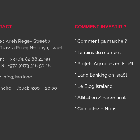
TACT
COMMENT INVESTIR ?
 :
Arieh Regev Street 7
* Comment ça marche ?
Taassia Poleg Netanya, Israel
* Terrains du moment
r :
+33 (0)1 82 88 21 99
* Projets Agricoles en Israël
LS :
+972 (0)73 316 50 16
* Land Banking en Israël
:
info@isra.land
* Le Blog Israland
nche – Jeudi: 9:00 – 20:00
* Affiliation / Partenariat
* Contactez – Nous