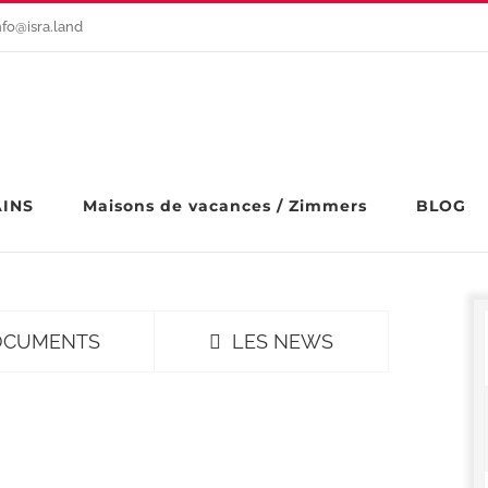
nfo@isra.land
AINS
Maisons de vacances / Zimmers
BLOG
OCUMENTS
LES NEWS