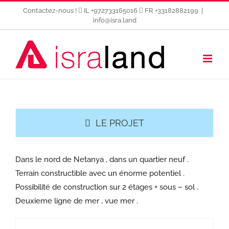
Passer
Contactez-nous !
IL +972733165016
FR +33182882199
|
au
info@isra.land
contenu
LE PROJET
Dans le nord de Netanya , dans un quartier neuf .
Terrain constructible avec un énorme potentiel .
Possibilité de construction sur 2 étages + sous – sol .
Deuxieme ligne de mer , vue mer .