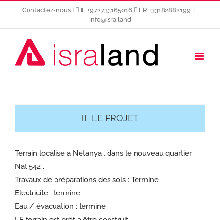
Passer
Contactez-nous !
IL +972733165016
FR +33182882199
|
au
info@isra.land
contenu
LE PROJET
Terrain localise a Netanya , dans le nouveau quartier
Nat 542 .
Travaux de préparations des sols : Termine
Electricite : termine
Eau / évacuation : termine
LE terrain est prêt a être construit .