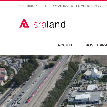
Passer
Contactez-nous !
IL +972733165016
FR +33182882199
|
i
au
contenu
ACCUEIL
NOS TERR