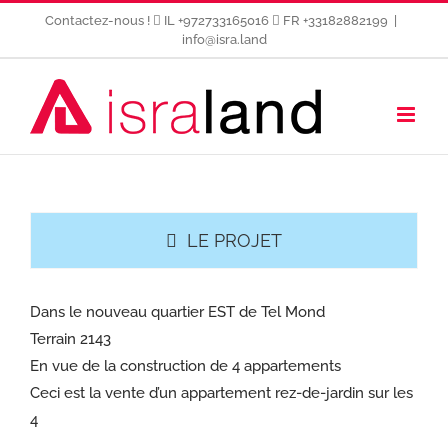
Passer
Contactez-nous !
IL +972733165016
FR +33182882199
|
au
info@isra.land
contenu
LE PROJET
Dans le nouveau quartier EST de Tel Mond
Terrain 2143
En vue de la construction de 4 appartements
Ceci est la vente d’un appartement rez-de-jardin sur les
4