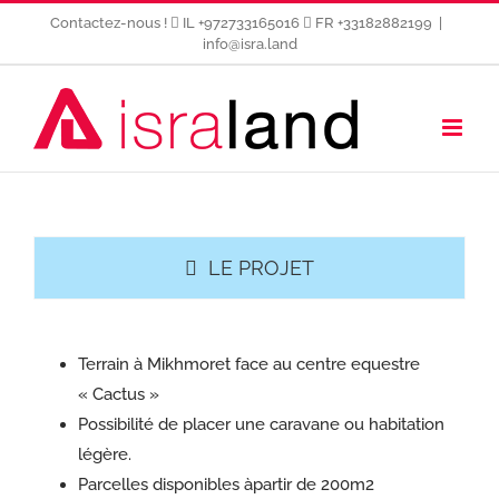
Passer
Contactez-nous !
IL +972733165016
FR +33182882199
|
au
info@isra.land
contenu
LE PROJET
Terrain à Mikhmoret face au centre equestre
« Cactus »
Possibilité de placer une caravane ou habitation
légère.
Parcelles disponibles àpartir de 200m2