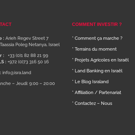
TACT
COMMENT INVESTIR ?
 :
Arieh Regev Street 7
* Comment ça marche ?
Taassia Poleg Netanya, Israel
* Terrains du moment
r :
+33 (0)1 82 88 21 99
* Projets Agricoles en Israël
LS :
+972 (0)73 316 50 16
* Land Banking en Israël
:
info@isra.land
* Le Blog Israland
nche – Jeudi: 9:00 – 20:00
* Affiliation / Partenariat
* Contactez – Nous