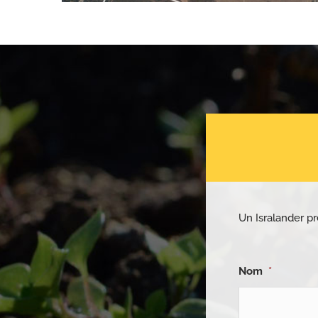
Un Isralander pr
Nom
*