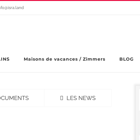
nfo@isra.land
AINS
Maisons de vacances / Zimmers
BLOG
OCUMENTS
LES NEWS