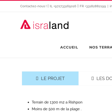
Passer
Contactez-nous !
IL +972733165016
FR +33182882199
|
i
au
contenu
ACCUEIL
NOS TERR
LE PROJET
LES D
Terrain de 1300 m2 a Rishpon
Moins de 500 m de la plage .