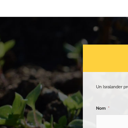
Un Isralander pr
Nom
*