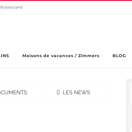
nfo@isra.land
AINS
Maisons de vacances / Zimmers
BLOG
OCUMENTS
LES NEWS