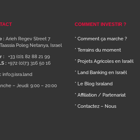
TACT
COMMENT INVESTIR ?
 :
Arieh Regev Street 7
* Comment ça marche ?
Taassia Poleg Netanya, Israel
* Terrains du moment
r :
+33 (0)1 82 88 21 99
* Projets Agricoles en Israël
LS :
+972 (0)73 316 50 16
* Land Banking en Israël
:
info@isra.land
* Le Blog Israland
nche – Jeudi: 9:00 – 20:00
* Affiliation / Partenariat
* Contactez – Nous