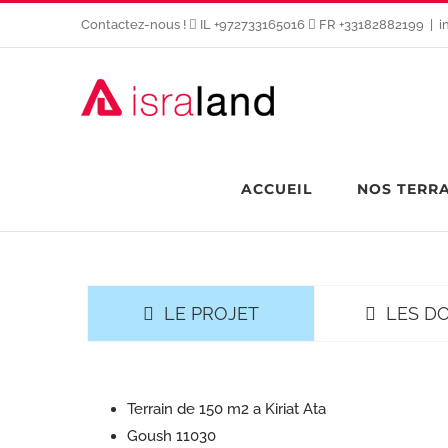
Passer
Contactez-nous !
IL +972733165016
FR +33182882199
|
i
au
contenu
ACCUEIL
NOS TERR
LE PROJET
LES D
Terrain de 150 m2 a Kiriat Ata
Goush 11030