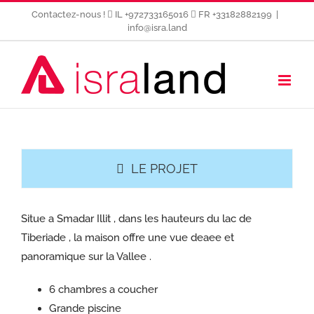
Passer
Contactez-nous !
IL +972733165016
FR +33182882199
|
au
info@isra.land
contenu
LE PROJET
Situe a Smadar Illit , dans les hauteurs du lac de
Tiberiade , la maison offre une vue deaee et
panoramique sur la Vallee .
6 chambres a coucher
Grande piscine