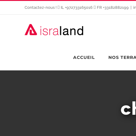
Passer
Contactez-nous !
IL +972733165016
FR +33182882199
|
i
au
contenu
ACCUEIL
NOS TERR
c