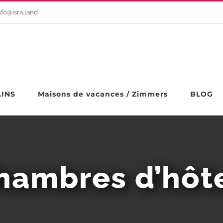
nfo@isra.land
AINS
Maisons de vacances / Zimmers
BLOG
hambres d’hôt