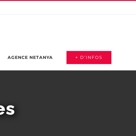
+ D’INFOS
AGENCE NETANYA
es