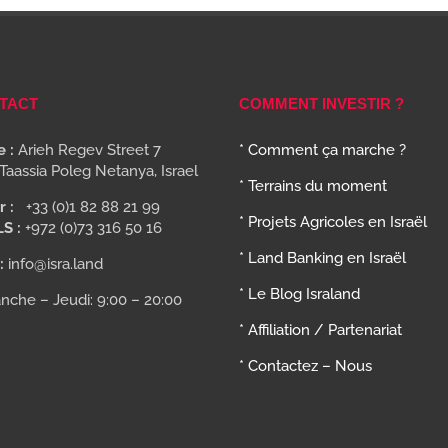
TACT
COMMENT INVESTIR ?
 :
Arieh Regev Street 7
* Comment ça marche ?
Taassia Poleg Netanya, Israel
* Terrains du moment
r :
+33 (0)1 82 88 21 99
* Projets Agricoles en Israël
LS :
+972 (0)73 316 50 16
* Land Banking en Israël
:
info@isra.land
* Le Blog Israland
nche – Jeudi: 9:00 – 20:00
* Affiliation / Partenariat
* Contactez – Nous