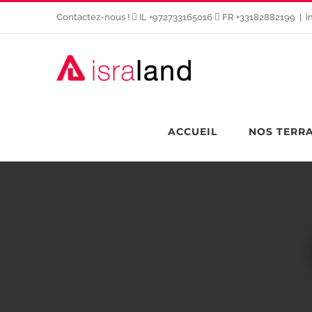
Passer
Contactez-nous !
IL +972733165016
FR +33182882199
|
i
au
contenu
ACCUEIL
NOS TERR