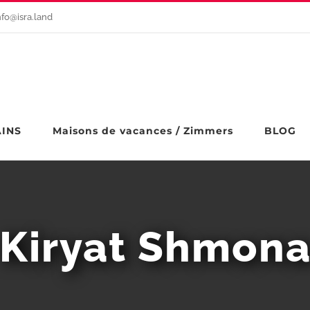
nfo@isra.land
AINS
Maisons de vacances / Zimmers
BLOG
Kiryat Shmon