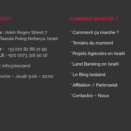
TACT
COMMENT INVESTIR ?
 :
Arieh Regev Street 7
* Comment ça marche ?
Taassia Poleg Netanya, Israel
* Terrains du moment
r :
+33 (0)1 82 88 21 99
* Projets Agricoles en Israël
LS :
+972 (0)73 316 50 16
* Land Banking en Israël
:
info@isra.land
* Le Blog Israland
nche – Jeudi: 9:00 – 20:00
* Affiliation / Partenariat
* Contactez – Nous