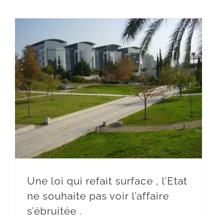
Une loi qui refait surface , l’Etat ne souhaite pas voir l’affaire s’ébruitée .
Une loi qui refait surface , l’Etat
ne souhaite pas voir l’affaire
s’ébruitée .