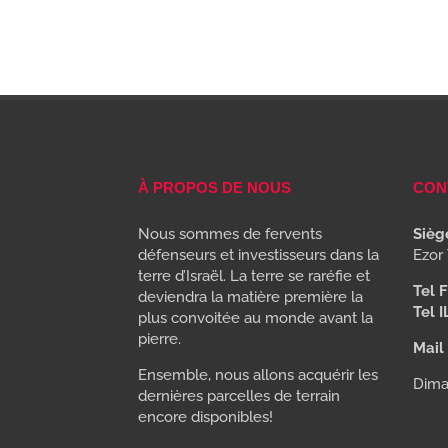
À PROPOS DE NOUS
CON
Nous sommes de fervents
Siège
défenseurs et investisseurs dans la
Ezor 
terre d’Israël. La terre se raréfie et
Tel F
deviendra la matière première la
Tel I
plus convoitée au monde avant la
pierre.
Mail 
Ensemble, nous allons acquérir les
Dima
dernières parcelles de terrain
encore disponibles!