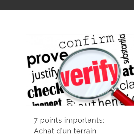
7 points importants: Achat d’un terrain agricole !
7 points importants:
Achat d’un terrain