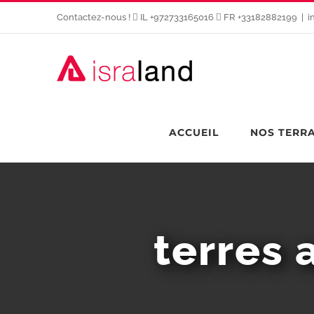
Passer
Contactez-nous !
IL +972733165016
FR +33182882199
|
i
au
contenu
ACCUEIL
NOS TERR
terres 