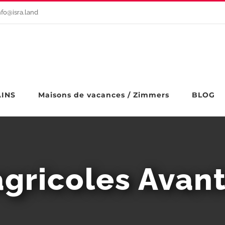
nfo@isra.land
AINS
Maisons de vacances / Zimmers
BLOG
agricoles Avan