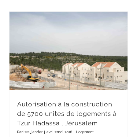
Autorisation à la construction de 5700 unites de logements à Tzur Hadassa , Jérusalem
Autorisation à la construction
de 5700 unites de logements à
Tzur Hadassa , Jérusalem
Par
isra_lander
|
avril 22nd, 2018
|
Logement