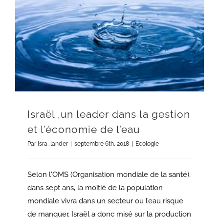
Israël ,un leader dans la gestion et l’économie de l’eau
Israël ,un leader dans la gestion
et l’économie de l’eau
Par
isra_lander
|
septembre 6th, 2018
|
Ecologie
Selon l'OMS (Organisation mondiale de la santé),
dans sept ans, la moitié de la population
mondiale vivra dans un secteur ou l’eau risque
de manquer. Israël a donc misé sur la production