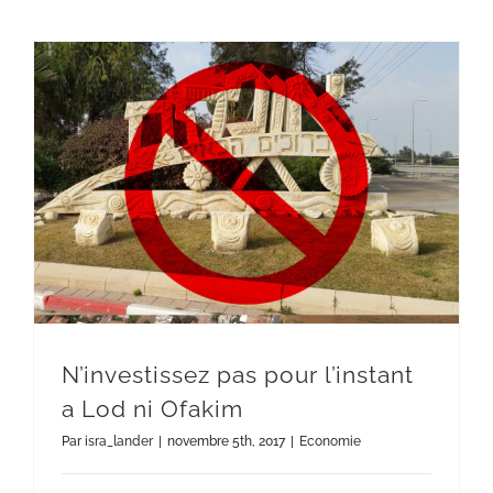
N’investissez pas pour l’instant a Lod ni Ofakim
N’investissez pas pour l’instant
a Lod ni Ofakim
Par
isra_lander
|
novembre 5th, 2017
|
Economie