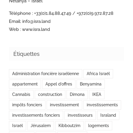
Netanya – Israel
Téléphone :
+33(0)1.84.88.47.49 / +972(0)9.972.87.28
Email:
info@isra.land
Web :
www.isra.land
Étiquettes
Administration foncière israélienne
Africa Israël
appartement
Appel d’offres
Benyamina
Cannabis
construction
Dimona
IKEA
impôts fonciers
investissement
investissements
investissements fonciers
investisseurs
Israland
Israël
Jérusalem
Kibboutzim
logements