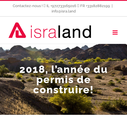
Passer
Contactez-nous !
IL +972733165016
FR +33182882199
|
au
info@isra.land
contenu
2018, l’année du
permis de
construire!