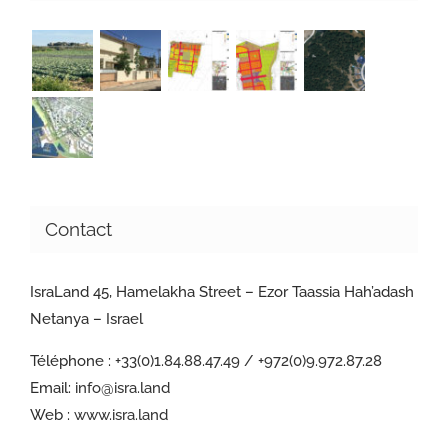
Contact
IsraLand 45, Hamelakha Street – Ezor Taassia Hah’adash
Netanya – Israel
Téléphone :
+33(0)1.84.88.47.49 / +972(0)9.972.87.28
Email:
info@isra.land
Web :
www.isra.land