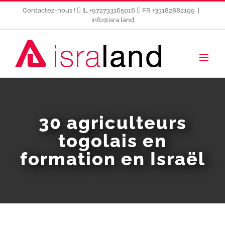
Passer
Contactez-nous !
IL +972733165016
FR +33182882199
|
au
info@isra.land
contenu
30 agriculteurs
togolais en
formation en Israël