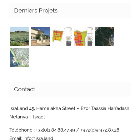
Derniers Projets
Contact
IsraLand 45, Hamelakha Street – Ezor Taassia Hah’adash
Netanya – Israel
Téléphone :
+33(0)1.84.88.47.49 / +972(0)9.972.87.28
Email:
info@isra.land