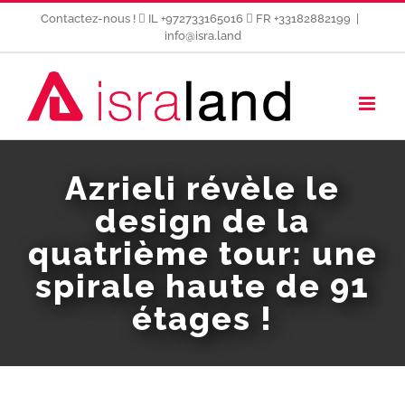
Passer
Contactez-nous !
IL +972733165016
FR +33182882199
|
au
info@isra.land
contenu
Azrieli révèle le
design de la
quatrième tour: une
spirale haute de 91
étages !