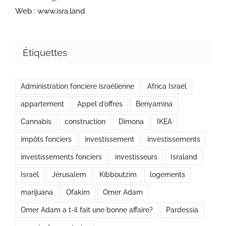
Web :
www.isra.land
Étiquettes
Administration foncière israélienne
Africa Israël
appartement
Appel d’offres
Benyamina
Cannabis
construction
Dimona
IKEA
impôts fonciers
investissement
investissements
investissements fonciers
investisseurs
Israland
Israël
Jérusalem
Kibboutzim
logements
marijuana
Ofakim
Omer Adam
Omer Adam a t-il fait une bonne affaire?
Pardessia