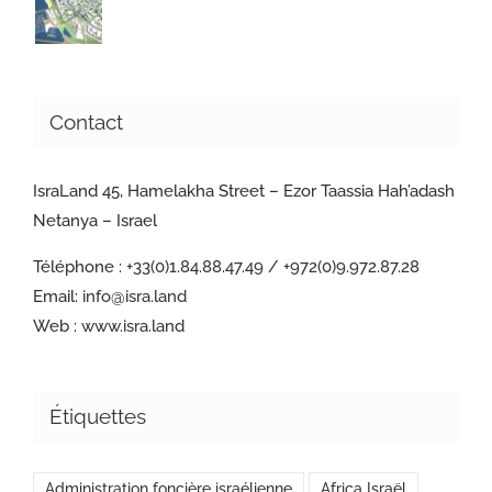
Contact
IsraLand 45, Hamelakha Street – Ezor Taassia Hah’adash
Netanya – Israel
Téléphone :
+33(0)1.84.88.47.49 / +972(0)9.972.87.28
Email:
info@isra.land
Web :
www.isra.land
Étiquettes
Administration foncière israélienne
Africa Israël