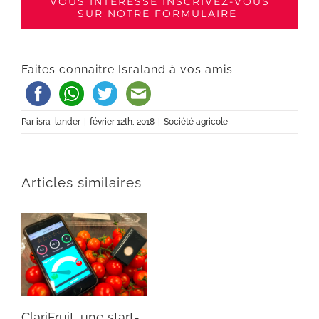
VOUS INTÉRESSE INSCRIVEZ-VOUS
SUR NOTRE FORMULAIRE
Faites connaitre Israland à vos amis
Par
isra_lander
|
février 12th, 2018
|
Société agricole
Articles similaires
ClariFruit, une start-