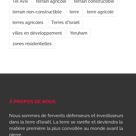
Tel Aviv
terrain agricole
terrain constructible
terrain non-constructible
terre
terre agricole
terres agricoles
Terres d'Israël
villes en développement
Yeruham
zones résidentielles
À PROPOS DE NOUS
Nous sommes de fervents défenseurs et investisseurs
dans la terre d’Israël. La terre se raréfie et deviendra la
matière première la plus convoitée au monde avant la
pierre.