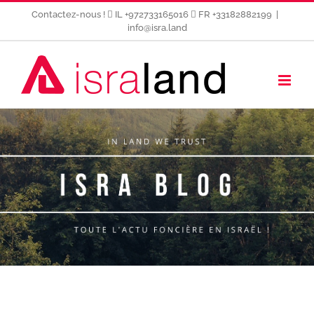
Passer
Contactez-nous !
IL +972733165016
FR +33182882199
|
au
info@isra.land
contenu