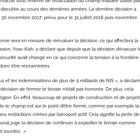
évacué sous réserve de l’évacuation du champ militaire utilisé pa
été discutée au cours des dernières années. La dernière décision a
u 30 novembre 2017; prévu pour le 31 juillet 2018 puis novembre
ense sera en mesure de réévaluer la décision, ce qui affectera la
ssion, Yoav Kish, a déclaré que depuis que la décision d’évacuer l
 sécurité avait changé en ce qui concerne la tension à la frontière
 donc être réexaminées.
nus et les indemnisations de plus de 5 milliards de NIS », a déclaré
a décision de fermer le terrain n’était pas honorée. De plus, cela
région. En effet, beaucoup de projets de construction et de projet
le le champ est sur le point d’être fermé, comme par exemple la
 restrictions créées par l’aéroport actif. Cela signifie la perte de
unal juge la décision de continuer à exploiter le terrain comme
t lourdes. »