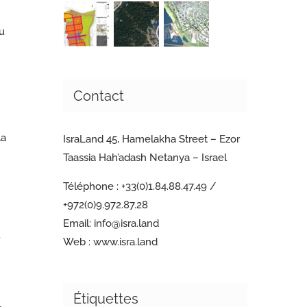
du
Contact
la
IsraLand 45, Hamelakha Street – Ezor
Taassia Hah’adash Netanya – Israel
Téléphone :
+33(0)1.84.88.47.49 /
+972(0)9.972.87.28
Email:
info@isra.land
Web :
www.isra.land
Étiquettes