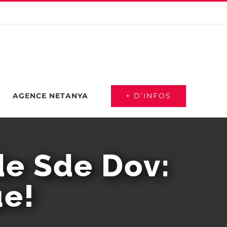
+ D’INFOS
AGENCE NETANYA
de Sde Dov:
ue!