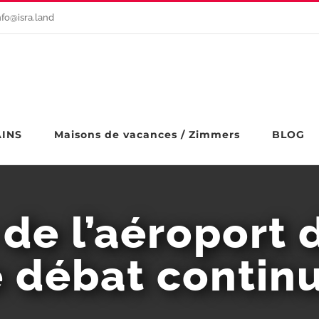
nfo@isra.land
AINS
Maisons de vacances / Zimmers
BLOG
de l’aéroport 
 débat contin