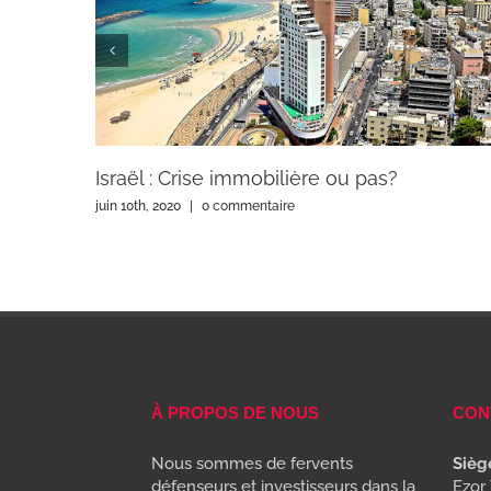
Israël : Crise immobilière ou pas?
juin 10th, 2020
|
0 commentaire
À PROPOS DE NOUS
CON
Nous sommes de fervents
Siège
défenseurs et investisseurs dans la
Ezor 