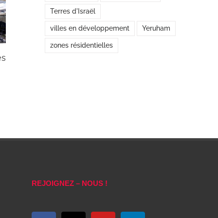
Terres d'Israël
villes en développement
Yeruham
zones résidentielles
ès
Accord énorme à Tel Aviv: Africa Israël a
acheté un terrrain pour environ 1/2 milliard de
shekels
janvier 29th, 2020
|
0 commentaire
REJOIGNEZ – NOUS !