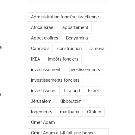
r
Administration foncière israélienne
Africa Israël
appartement
Appel d’offres
Benyamina
e
Cannabis
construction
Dimona
IKEA
impôts fonciers
investissement
investissements
investissements fonciers
investisseurs
Israland
Israël
s
Jérusalem
Kibboutzim
logements
marijuana
Ofakim
Omer Adam
Omer Adam a t-il fait une bonne