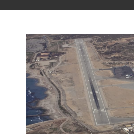
Voir
l'image
agrandie