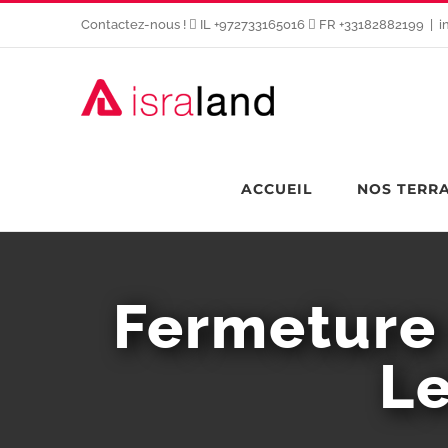
Passer
Contactez-nous !
IL +972733165016
FR +33182882199
|
i
au
contenu
ACCUEIL
NOS TERR
Fermeture 
Le