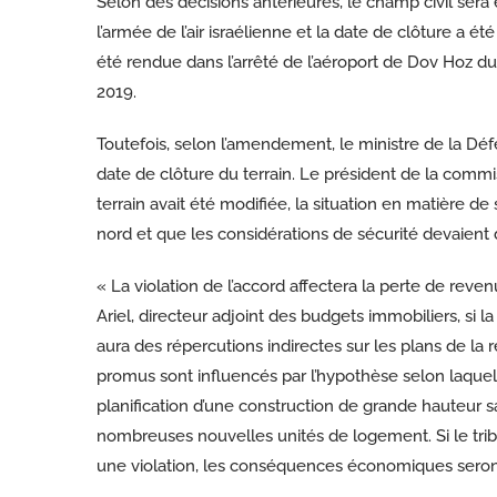
Selon des décisions antérieures, le champ civil sera 
l’armée de l’air israélienne et la date de clôture a 
été rendue dans l’arrêté de l’aéroport de Dov Hoz d
2019.
Toutefois, selon l’amendement, le ministre de la Déf
date de clôture du terrain. Le président de la commi
terrain avait été modifiée, la situation en matière de
nord et que les considérations de sécurité devaient
« La violation de l’accord affectera la perte de reve
Ariel, directeur adjoint des budgets immobiliers, si l
aura des répercutions indirectes sur les plans de la 
promus sont influencés par l’hypothèse selon laquel
planification d’une construction de grande hauteur sans
nombreuses nouvelles unités de logement. Si le trib
une violation, les conséquences économiques seron