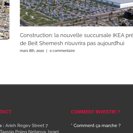
Construction: la nouvelle succursale IKEA pr
de Beit Shemesh n’ouvrira pas aujourd’hui
mars 8th, 2020
|
0 commentaire
TACT
COMMENT INVESTIR ?
 :
Arieh Regev Street 7
* Comment ça marche ?
Taassia Poleg Netanya, Israel