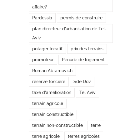
affaire?
Pardessia
permis de construire
plan directeur d’urbanisation de Tel-
Croyez vous au developpement du Sud
Aviv
d’Israel ?
potager locatif
prix des terrains
juillet 24th, 2018
|
0 commentaire
promoteur
Pénurie de logement
Roman Abramovich
réserve foncière
Sde Dov
taxe d'amélioration
Tel Aviv
terrain agricole
terrain constructible
terrain non-constructible
terre
terre agricole
terres agricoles