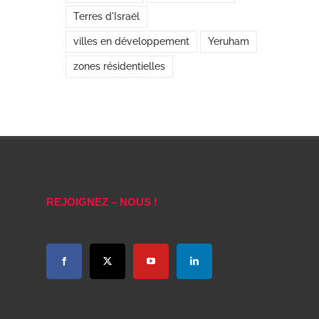
Terres d'Israël
villes en développement
Yeruham
zones résidentielles
REJOIGNEZ – NOUS !