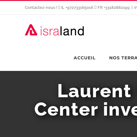
Passer
Contactez-nous !
IL +972733165016
FR +33182882199
|
i
au
contenu
ACCUEIL
NOS TERR
Laurent 
Center inve