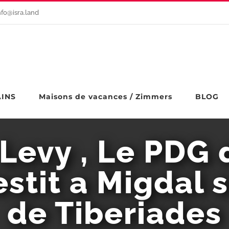
nfo@isra.land
AINS
Maisons de vacances / Zimmers
BLOG
Levy , Le PDG 
stit a Migdal s
de Tiberiades