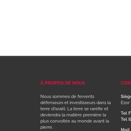
À PROPOS DE NOUS
CON
Nous sommes de fervents
Siège
défenseurs et investisseurs dans la
Ezor 
terre d’Israël. La terre se raréfie et
Tel F
deviendra la matière première la
Tel I
plus convoitée au monde avant la
pierre.
Mail 