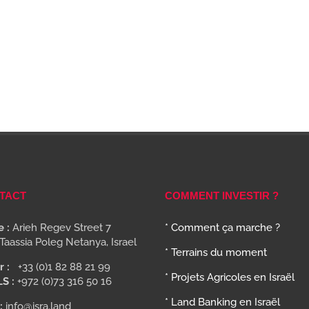
TACT
COMMENT INVESTIR ?
 :
Arieh Regev Street 7
* Comment ça marche ?
Taassia Poleg Netanya, Israel
* Terrains du moment
r :
+33 (0)1 82 88 21 99
* Projets Agricoles en Israël
LS :
+972 (0)73 316 50 16
* Land Banking en Israël
:
info@isra.land