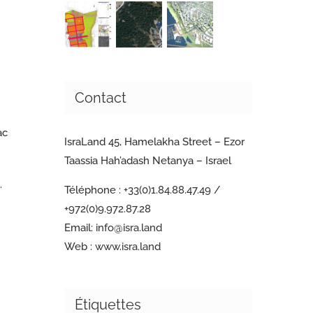
Contact
ac
IsraLand 45, Hamelakha Street – Ezor
Taassia Hah’adash Netanya – Israel
.
Téléphone :
+33(0)1.84.88.47.49 /
+972(0)9.972.87.28
Email:
info@isra.land
Web :
www.isra.land
Étiquettes