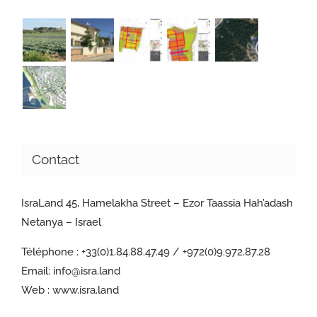
Contact
IsraLand 45, Hamelakha Street – Ezor Taassia Hah’adash
Netanya – Israel
Téléphone :
+33(0)1.84.88.47.49 / +972(0)9.972.87.28
Email:
info@isra.land
Web :
www.isra.land