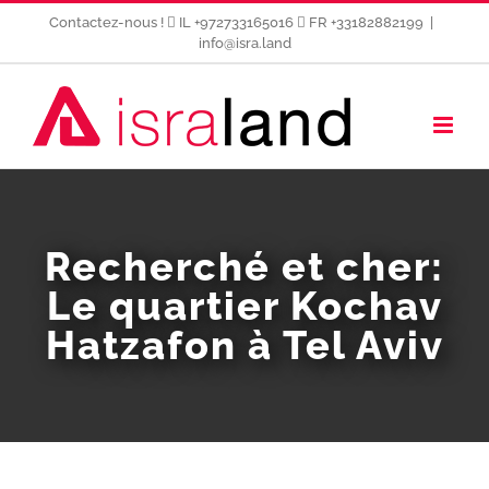
Passer
Contactez-nous !
IL +972733165016
FR +33182882199
|
au
info@isra.land
contenu
Recherché et cher:
Le quartier Kochav
Hatzafon à Tel Aviv