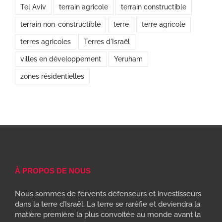
Tel Aviv
terrain agricole
terrain constructible
terrain non-constructible
terre
terre agricole
terres agricoles
Terres d'Israël
villes en développement
Yeruham
zones résidentielles
À PROPOS DE NOUS
Nous sommes de fervents défenseurs et investisseurs
dans la terre d’Israël. La terre se raréfie et deviendra la
matière première la plus convoitée au monde avant la