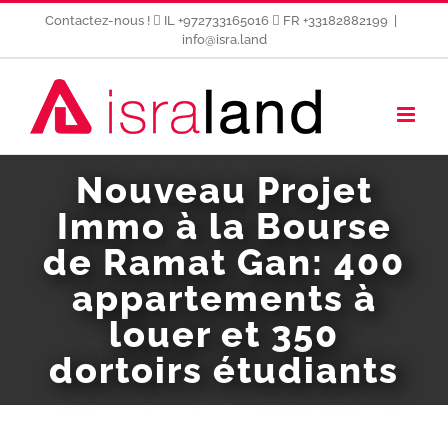
Passer
Contactez-nous !
IL +972733165016
FR +33182882199
|
au
info@isra.land
contenu
Nouveau Projet
Immo à la Bourse
de Ramat Gan: 400
appartements à
louer et 350
dortoirs étudiants