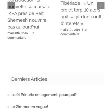
Tibériade : « Un
nouvelle succursale
projet torpillé alors
IKEA près de Beit
qu’il s’agit d’un conflit
Shemesh n’ouvrira
d’intérêts »
pas aujourd’hui
mai 15th, 2019
|
0
mars 8th, 2020
|
0
commentaire
commentaire
Derniers Articles
Israël Pénurie de logement, pourquoi?
Le Zimmer en vogue!