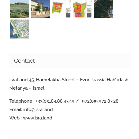
Contact
IsraLand 45, Hamelakha Street – Ezor Taassia Hah’adash
Netanya – Israel
Téléphone :
+33(0)1.84.88.47.49 / +972(0)9.972.87.28
Email:
info@isra.land
Web :
www.isra.land