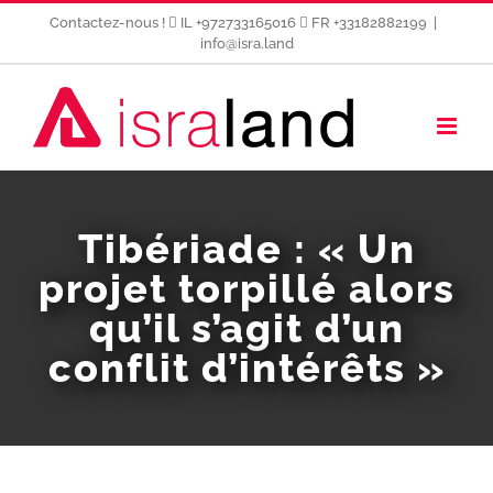
Passer
Contactez-nous !
IL +972733165016
FR +33182882199
|
au
info@isra.land
contenu
Tibériade : « Un
projet torpillé alors
qu’il s’agit d’un
conflit d’intérêts »