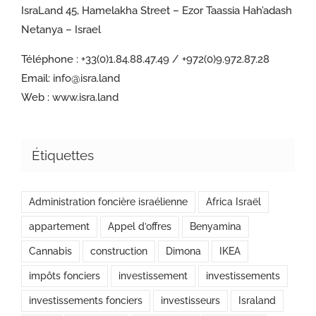
IsraLand 45, Hamelakha Street – Ezor Taassia Hah’adash
Netanya – Israel
Téléphone :
+33(0)1.84.88.47.49 / +972(0)9.972.87.28
Email:
info@isra.land
Web :
www.isra.land
Étiquettes
Administration foncière israélienne
Africa Israël
appartement
Appel d’offres
Benyamina
Cannabis
construction
Dimona
IKEA
impôts fonciers
investissement
investissements
investissements fonciers
investisseurs
Israland