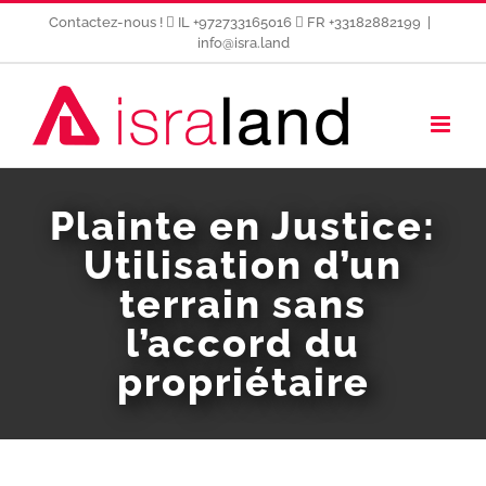
Passer
Contactez-nous !
IL +972733165016
FR +33182882199
|
au
info@isra.land
contenu
Plainte en Justice:
Utilisation d’un
terrain sans
l’accord du
propriétaire