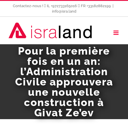
Passer
Contactez-nous !
IL +972733165016
FR +33182882199
|
au
info@isra.land
contenu
Pour la première
fois en un an:
l’Administration
Civile approuvera
une nouvelle
construction à
Givat Ze’ev