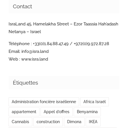
Contact
IsraLand 45, Hamelakha Street – Ezor Taassia Hah’adash
Netanya – Israel
Téléphone :
+33(0)1.84.88.47.49 / +972(0)9.972.87.28
Email:
info@isra.land
Web :
www.isra.land
Étiquettes
Administration foncière israélienne
Africa Israël
appartement
Appel d’offres
Benyamina
Cannabis
construction
Dimona
IKEA