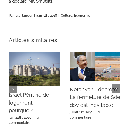
a déclaré MK Smutritz.
Par
isra_lander
|
juin 5th, 2018
|
Culture
,
Economie
Articles similaires
Netanyahu décréte:
Israël Pénurie de
La fermeture de Sde
logement,
dov est inevitable
pourquoi?
juillet 1st, 2019
|
0
commentaire
juin 24th, 2020
|
0
commentaire