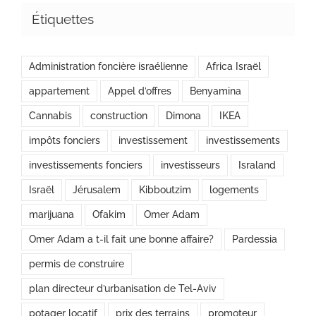
Étiquettes
Administration foncière israélienne
Africa Israël
appartement
Appel d’offres
Benyamina
Cannabis
construction
Dimona
IKEA
impôts fonciers
investissement
investissements
investissements fonciers
investisseurs
Israland
Israël
Jérusalem
Kibboutzim
logements
marijuana
Ofakim
Omer Adam
Omer Adam a t-il fait une bonne affaire?
Pardessia
permis de construire
plan directeur d’urbanisation de Tel-Aviv
potager locatif
prix des terrains
promoteur