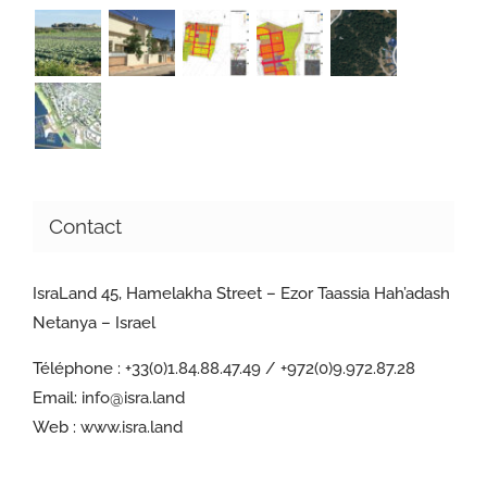
Contact
IsraLand 45, Hamelakha Street – Ezor Taassia Hah’adash
Netanya – Israel
Téléphone :
+33(0)1.84.88.47.49 / +972(0)9.972.87.28
Email:
info@isra.land
Web :
www.isra.land