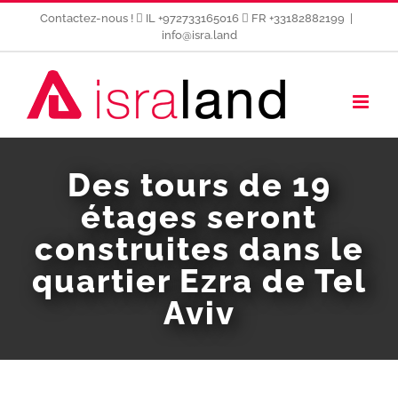
Passer
Contactez-nous !
IL +972733165016
FR +33182882199
|
au
info@isra.land
contenu
Des tours de 19
étages seront
construites dans le
quartier Ezra de Tel
Aviv